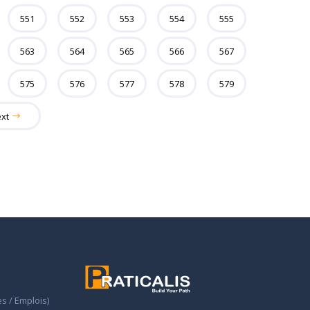
551
552
553
554
555
563
564
565
566
567
575
576
577
578
579
ext
s / Emplois)