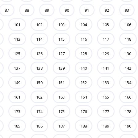
87
88
89
90
91
92
93
101
102
103
104
105
106
113
114
115
116
117
118
125
126
127
128
129
130
137
138
139
140
141
142
149
150
151
152
153
154
161
162
163
164
165
166
173
174
175
176
177
178
185
186
187
188
189
190