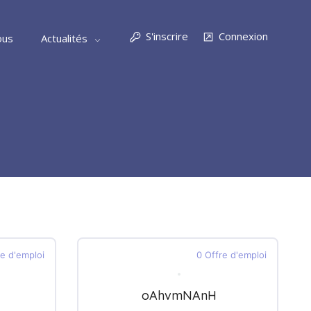
S'inscrire
Connexion
ous
Actualités
re d'emploi
0 Offre d'emploi
oAhvmNAnH