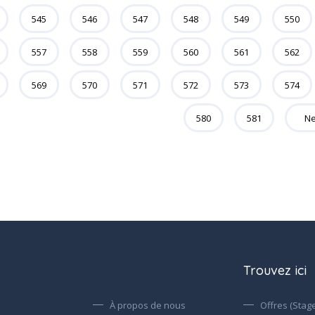
545
546
547
548
549
550
557
558
559
560
561
562
569
570
571
572
573
574
580
581
N
Trouvez ici
À propos de nous
Offres (Stage