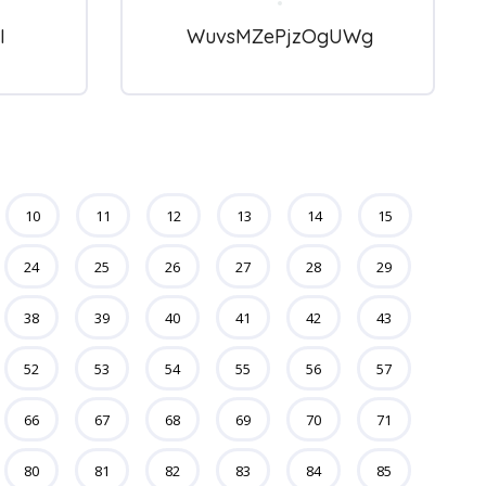
I
WuvsMZePjzOgUWg
10
11
12
13
14
15
24
25
26
27
28
29
38
39
40
41
42
43
52
53
54
55
56
57
66
67
68
69
70
71
80
81
82
83
84
85