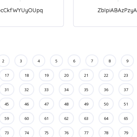
ecCkfWYUyOUpq
ZbIpiABAzPzyA
2
3
4
5
6
7
8
9
17
18
19
20
21
22
23
31
32
33
34
35
36
37
45
46
47
48
49
50
51
59
60
61
62
63
64
65
73
74
75
76
77
78
79