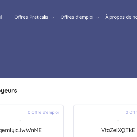
il
Offres Praticalis
Offres d'emploi
À propos de n
oyeurs
0 Offre d'emploi
0 Off
qemlyicJwWnME
VtaZelXQTkE