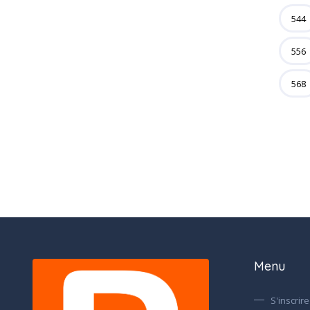
544
556
568
Menu
S'inscrire