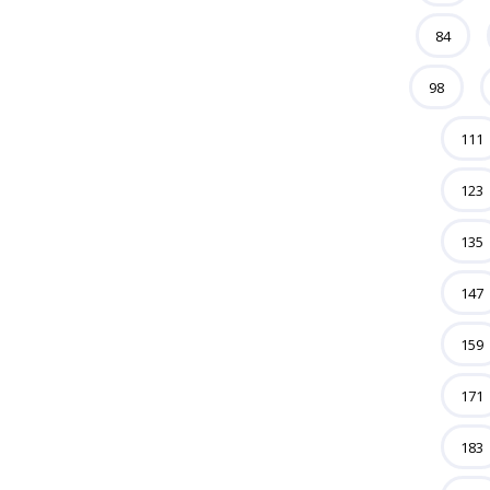
84
98
111
123
135
147
159
171
183