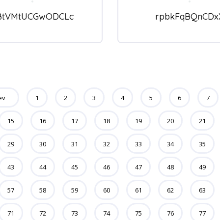
BtVMtUCGwODCLc
rpbkFqBQnCDx
ev
1
2
3
4
5
6
7
15
16
17
18
19
20
21
29
30
31
32
33
34
35
43
44
45
46
47
48
49
57
58
59
60
61
62
63
71
72
73
74
75
76
77