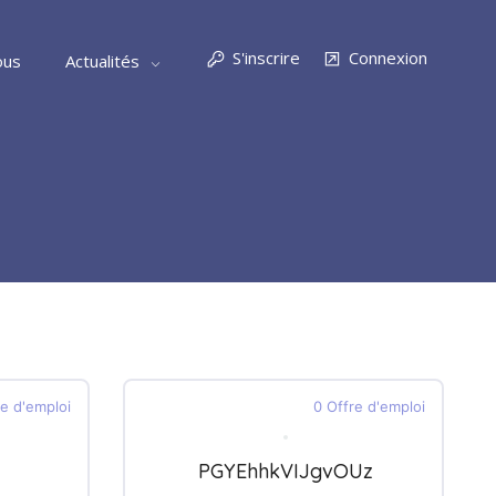
S'inscrire
Connexion
ous
Actualités
re d'emploi
0 Offre d'emploi
PGYEhhkVIJgvOUz