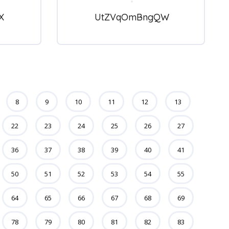
X
UtZVqOmBngQW
8
9
10
11
12
13
22
23
24
25
26
27
36
37
38
39
40
41
50
51
52
53
54
55
64
65
66
67
68
69
78
79
80
81
82
83