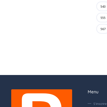
543
555
567
Menu
S'inscrire