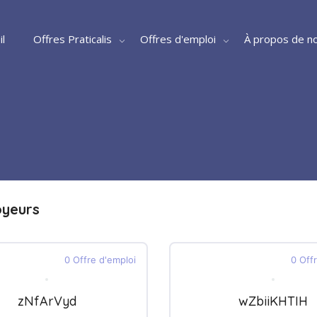
il
Offres Praticalis
Offres d'emploi
À propos de n
oyeurs
0 Offre d'emploi
0 Off
zNfArVyd
wZbiiKHTIH