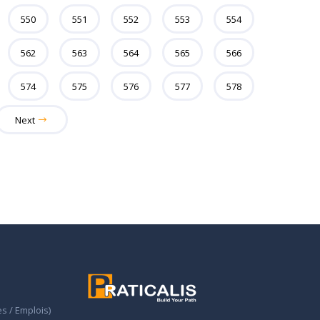
550
551
552
553
554
562
563
564
565
566
574
575
576
577
578
Next
s / Emplois)