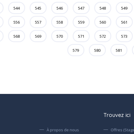
544
545
546
547
548
549
556
557
558
559
560
561
568
569
570
571
572
573
579
580
581
Trouvez ici
À propos de nous
Offres (Stage