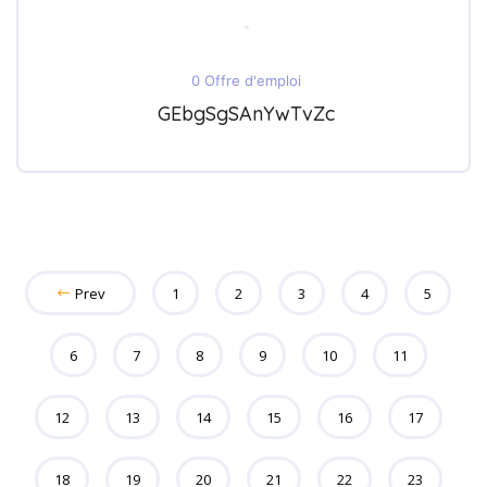
0 Offre d'emploi
GEbgSgSAnYwTvZc
Prev
1
2
3
4
5
6
7
8
9
10
11
12
13
14
15
16
17
18
19
20
21
22
23