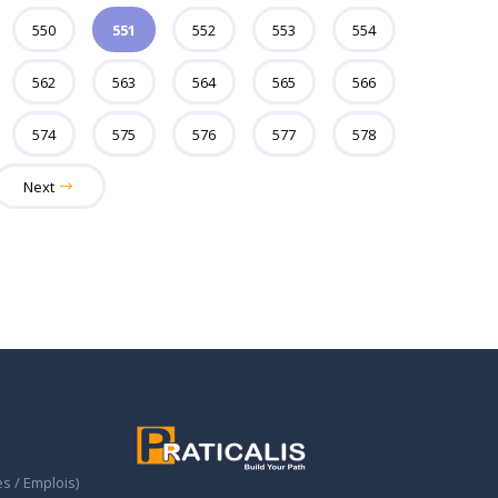
550
551
552
553
554
562
563
564
565
566
574
575
576
577
578
Next
s / Emplois)