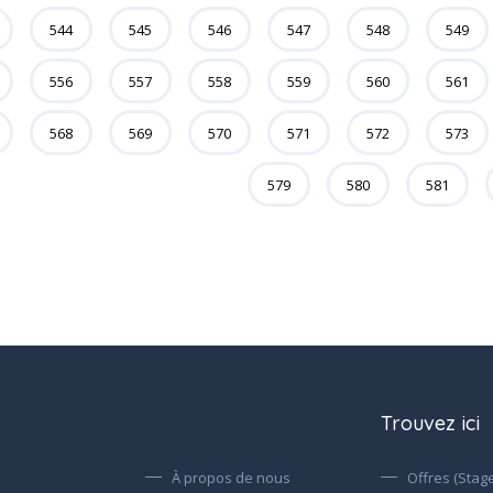
544
545
546
547
548
549
556
557
558
559
560
561
568
569
570
571
572
573
579
580
581
Trouvez ici
À propos de nous
Offres (Stage