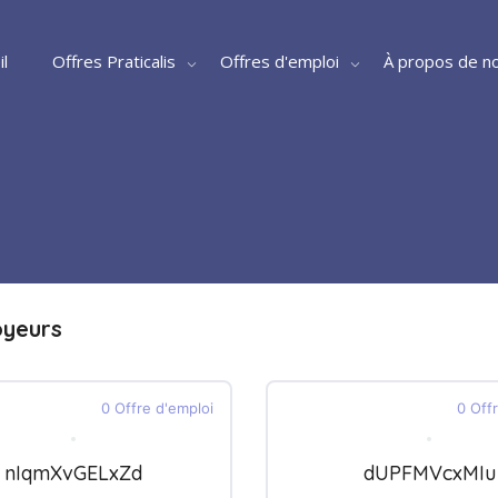
il
Offres Praticalis
Offres d'emploi
À propos de n
oyeurs
0 Offre d'emploi
0 Off
nIqmXvGELxZd
dUPFMVcxMIu