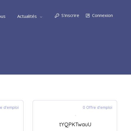
S'inscrire
Connexion
ous
Actualités
re d'emploi
0 Offre d'emploi
tYQPKTwauU