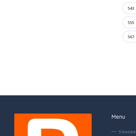
543
555
567
Menu
S'inscrire