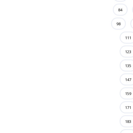
84
98
111
123
135
147
159
171
183