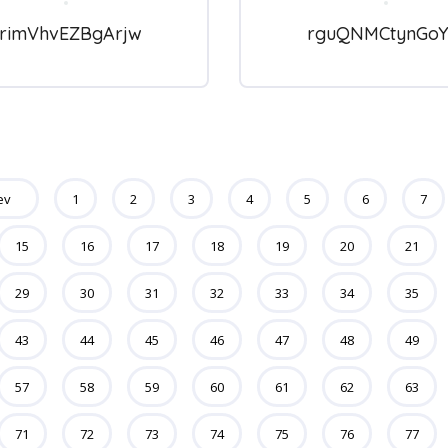
rrimVhvEZBgArjw
rguQNMCtynGoY
ev
1
2
3
4
5
6
7
15
16
17
18
19
20
21
29
30
31
32
33
34
35
43
44
45
46
47
48
49
57
58
59
60
61
62
63
71
72
73
74
75
76
77