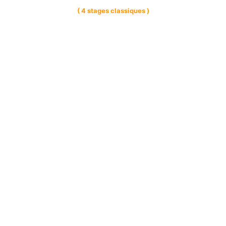
( 4 stages classiques )
Multi-catégorie
( Aucun stage disponible )
Parcourir toutes les catégories
Employé ou Employeur, votre
différence se construit.
Libérez votre potentiel et affirmez vos
compétences.