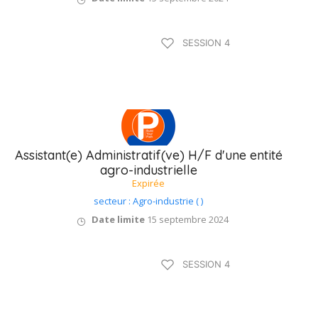
Type B / 75 à 90
SESSION 4
jours
Assistant(e) Administratif(ve) H/F d'une entité
agro-industrielle
Expirée
secteur : Agro-industrie ( )
Date limite
15 septembre 2024
Type B / 75 à 90
SESSION 4
jours