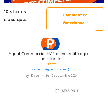
10 stages
Comment ça
classiques
fonctionne ?
Agent Commercial H/F d'une entité agro -
industrielle
Expirée
secteur : Agro-industrie ( )
Date limite
15 septembre 2024
Type B / 75 à 90
SESSION 4
jours