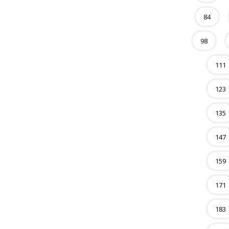
84
98
111
123
135
147
159
171
183