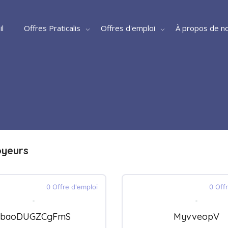
il
Offres Praticalis
Offres d'emploi
À propos de n
oyeurs
0 Offre d'emploi
0 Off
tbaoDUGZCgFmS
MyvveopV