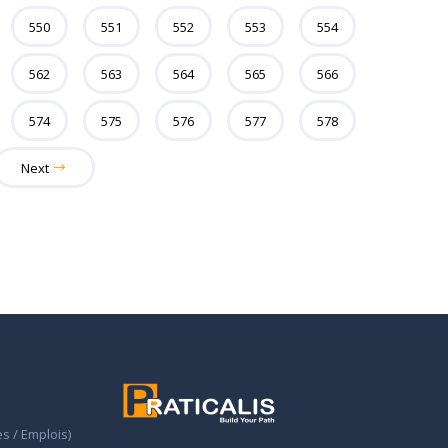
550
551
552
553
554
562
563
564
565
566
574
575
576
577
578
Next
s / Emplois)