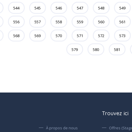
544
545
546
547
548
549
556
557
558
559
560
561
568
569
570
571
572
573
579
580
581
Trouvez ici
À propos de nous
Offres (Stage