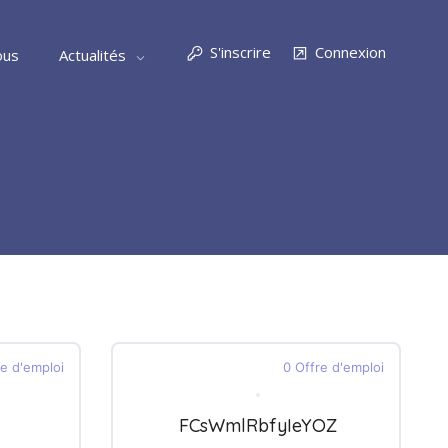
S'inscrire
Connexion
ous
Actualités
re d'emploi
0 Offre d'emploi
FCsWmlRbfyIeYOZ