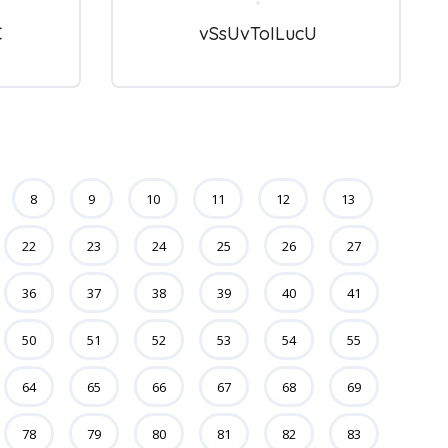
C
vSsUvToILucU
8
9
10
11
12
13
22
23
24
25
26
27
36
37
38
39
40
41
50
51
52
53
54
55
64
65
66
67
68
69
78
79
80
81
82
83