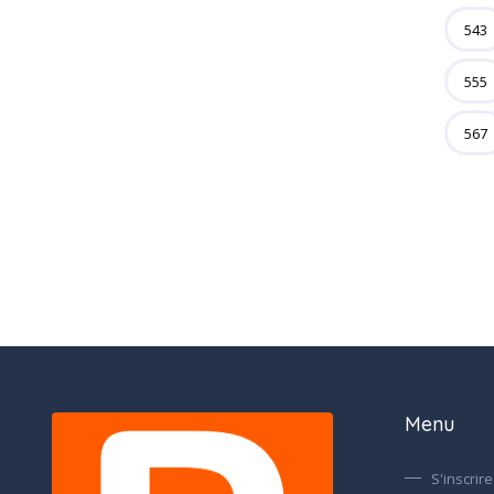
543
555
567
Menu
S'inscrire